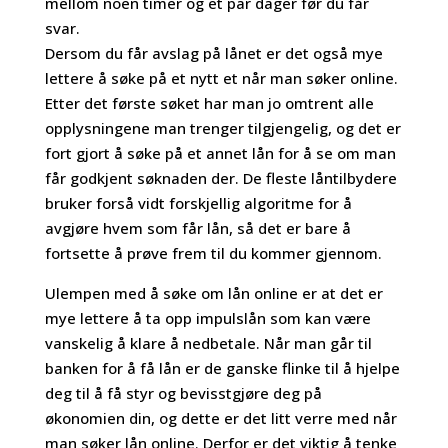
mellom noen timer og et par dager før du får
svar.
Dersom du får avslag på lånet er det også mye
lettere å søke på et nytt et når man søker online.
Etter det første søket har man jo omtrent alle
opplysningene man trenger tilgjengelig, og det er
fort gjort å søke på et annet lån for å se om man
får godkjent søknaden der. De fleste låntilbydere
bruker forså vidt forskjellig algoritme for å
avgjøre hvem som får lån, så det er bare å
fortsette å prøve frem til du kommer gjennom.
Ulempen med å søke om lån online er at det er
mye lettere å ta opp impulslån som kan være
vanskelig å klare å nedbetale. Når man går til
banken for å få lån er de ganske flinke til å hjelpe
deg til å få styr og bevisstgjøre deg på
økonomien din, og dette er det litt verre med når
man søker lån online. Derfor er det viktig å tenke