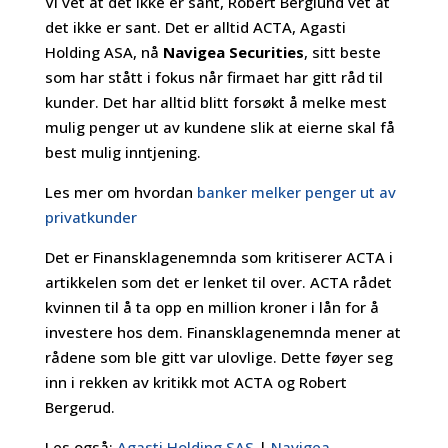
Vi vet at det ikke er sant, Robert Berglund vet at
det ikke er sant. Det er alltid ACTA, Agasti
Holding ASA, nå
Navigea Securities
, sitt beste
som har stått i fokus når firmaet har gitt råd til
kunder. Det har alltid blitt forsøkt å melke mest
mulig penger ut av kundene slik at eierne skal få
best mulig inntjening.
Les mer om hvordan
banker melker penger ut av
privatkunder
Det er Finansklagenemnda som kritiserer ACTA i
artikkelen som det er lenket til over. ACTA rådet
kvinnen til å ta opp en million kroner i lån for å
investere hos dem. Finansklagenemnda mener at
rådene som ble gitt var ulovlige. Dette føyer seg
inn i rekken av kritikk mot ACTA og Robert
Bergerud.
Les også:
Agasti Holding SAS
|
Navigea