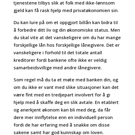
tjenestene tilbys slik at folk med ikke-lønnsom
gjeld kan få rask hjelp med privatøkonomien sin.
Du kan lure på om et oppgjort billån kan bidra til
å forbedre ditt liv og din økonomiske status. Men
du skal vite at det vanskeligere om du har mange
forskjellige lån hos forskjellige lånegivere. Det er
vanskeligere i forhold til det totale antall
kreditorer fordi bankene ofte ikke er veldig
samarbeidsvillige med andre lånegivere.
Som regel må du ta et møte med banken din, og
om du ikke er vant med slike situasjoner kan det
være fint med en tredjepart involvert for å gi
hjelp med å skaffe deg en slik avtale. En etablert
og anerkjent økonom kan bli med deg, da får
dere mer innflytelse enn en individuell person
fordi de har erfaring med å snakke om disse
sakene samt har god kunnskap om loven.