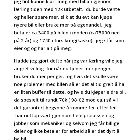
jeg fint kunne klart meg med billån gjennon
lærling tiden med 12k utbetalt. du burde vente
og heller spare mer. slik at du evt kan kjøpe
nyere bil eller bruke mer på egenandel. jeg
betaler ca 3400 på bilen i mnden (ca75000 ned
på 2 år) og 1740 i forsikring(kasko). jeg står som
eier og og har alt på meg.
Hadde jeg gjort dette når jeg var lærling ville jeg
angret veldig. for når du tjener mer penger,
bruker du mer penger. og hvis det skulle være
noe prblemer med bilen så er det alltid greit å ha
en liten buffer til dette. og hvis du kjøper eldre bil,
da spesielt til rundt 70k ( 98-02 mod ca.) så vil
det garantert begynne å komme feil etter feil.
har nettop vært gjennom hele prosessen og
jobber som mekaniker og selvom jeg får billige
deler og ikke betaler for arbeid så er det dyrt å
ha bil.