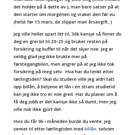
det holder på å dette av ), man bare satser på at
den starter om morgenen og vraker den før eu
(helst før 15 mars, da slipper man årsavgift..)
Jeg ville heller spart litt til, 30k kansje så finner du
deg en grei bil til 20-25 og bruker resten på
forsikring og buffer til når det skjer noe. Jeg er
veldig glad jeg ikke brukte mer på
førstegangbilen, men angrer på at jeg ikke tok
forsikring på meg selv. Hva har du tenkt etter
lærlingtiden? Skal du studere ville jeg aldri tatt
opp billån, å betjene et lån i en stram studietid
kan jeg ikke tro er noe greit Har du planer om å
få deg jobb er det kansje ikke så dumt, men jeg
ville nok ikke gjort det.
Hvis du får 9k i måneden burde du vente. jeg
ventet til etter lærlingtiden med
billån
. selvom