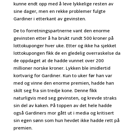
kunne endt opp med å leve lykkelige resten av
sine dager, men en rekke problemer fulgte
Gardiner i etterkant av gevinsten.
De to forretningspartnerne vant den enorme
gevinsten etter å ha brukt rundt 500 kroner på
lottokuponger hver uke. Etter og ikke ha sjekket
lottokupongen fikk de en gledelig overraskelse da
de oppdaget at de hadde vunnet over 200
millioner norske kroner. Lykken ble imidlertid
kortvarig for Gardiner. Kun to uker før han var
med og vinne den enorme premien, hadde han
skilt seg fra sin tredje kone. Denne fikk
naturligvis med seg gevinsten, og krevde straks
sin del av kaken. På toppen av det hele hadde
også Gardiners mor gått ut i media og kritisert
sin egen sønn som hun hevdet ikke hadde rett på
premien.