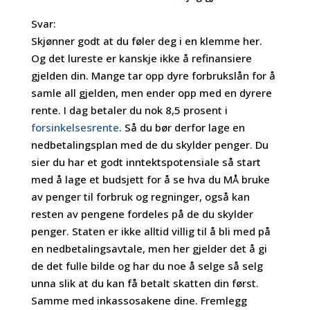
Svar:
Skjønner godt at du føler deg i en klemme her.
Og det lureste er kanskje ikke å refinansiere
gjelden din. Mange tar opp dyre forbrukslån for å
samle all gjelden, men ender opp med en dyrere
rente. I dag betaler du nok 8,5 prosent i
forsinkelsesrente
. Så du bør derfor lage en
nedbetalingsplan med de du skylder penger. Du
sier du har et godt inntektspotensiale så start
med å lage et budsjett for å se hva du MÅ bruke
av penger til forbruk og regninger, også kan
resten av pengene fordeles på de du skylder
penger. Staten er ikke alltid villig til å bli med på
en nedbetalingsavtale, men her gjelder det å gi
de det fulle bilde og har du noe å selge så selg
unna slik at du kan få betalt skatten din først.
Samme med inkassosakene dine. Fremlegg