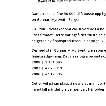
Damen skulle låne 50 000 til å pusse opp hy
en Gunnar Myrtveit i Bergen.
«-Glitnir Privatøkonomi var suverene i å ha
i det firmaet. Dette var også det første se
selgerne av finansprodukter», sier Jorge B. 
Dermed står Gunnar M Myrtveit igjen som en
finansrådgivining. Det vises også på inntek
2008 | 2 131 095
2007 | 4 670 819
2006 | 4 517 595
Det er vel på sin plass å nevne at man bø
ihvertfall når det gjelder penger. Nå jobber