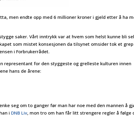
tta, men endte opp med 6 millioner kroner i gjeld etter å ha m
 stygge saker. Vårt inntrykk var at hvem som helst kunne bli se
lskapet som mistet konsesjonen da tilsynet omsider tok et gre
Jensen i Forbrukerrådet.
 representant for den styggeste og grelleste kulturen innen
tene hans de årene:
r tenke seg om to ganger før man har noe med den mannen å gj
 han i
DNB Liv
, mon tro om han får litt strengere regler å følge 