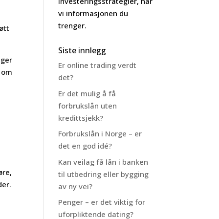
investeringsstrategier, har
vi informasjonen du
trenger.
øtt
Siste innlegg
lger
Er online trading verdt
p om
det?
Er det mulig å få
forbrukslån uten
kredittsjekk?
Forbrukslån i Norge – er
det en god idé?
Kan veilag få lån i banken
øre,
til utbedring eller bygging
der.
av ny vei?
Penger – er det viktig for
uforpliktende dating?