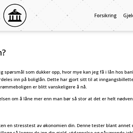
Forsikring
Gjel
n?
tlig spørsmål som dukker opp, hvor mye kan jeg få i lån hos ban
es inn på boliglån. Dette har gjort sitt til at inngangsbillett
 drømmeboligen er blitt vanskeligere å nå.
elsen om å låne mer enn man bør så stor at det er helt nødven
ken en stresstest av økonomien din. Denne tester blant annet 
tillegg så legger de inn din gjeld, utdannelse og nåværende job