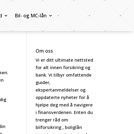
d
Bil- og MC-lån
Om oss
Vi er ditt ultimate nettsted
for alt innen forsikring og
ken.
bank. Vi tilbyr omfattende
en
guider,
ekspertanmeldelser og
oppdaterte nyheter for å
dig
hjelpe deg med å navigere
i finansverdenen. Enten du
trenger råd om
din
bilforsikring , boliglån
b.