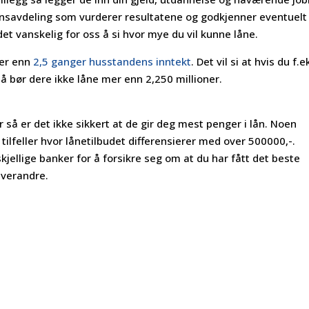
finansavdeling som vurderer resultatene og godkjenner eventuelt
det vanskelig for oss å si hvor mye du vil kunne låne.
mer enn
2,5 ganger husstandens inntekt
. Det vil si at hvis du f.e
så bør dere ikke låne mer enn 2,250 millioner.
så er det ikke sikkert at de gir deg mest penger i lån. Noen
 tilfeller hvor lånetilbudet differensierer med over 500000,-.
skjellige banker for å forsikre seg om at du har fått det beste
hverandre.