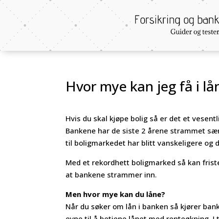
Hvor mye kan jeg få i lå
Hvis du skal kjøpe bolig så er det et vesen
Bankene har de siste 2 årene strammet særdel
til boligmarkedet har blitt vanskeligere og
Med et rekordhett boligmarked så kan frist
at bankene strammer inn.
Men hvor mye kan du låne?
Når du søker om lån i banken så kjører ban
evne til å betjene lånet med renteøkning. I 