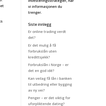
investeringsstrategier, har
 et
vi informasjonen du
trenger.
ks
Siste innlegg
Er online trading verdt
det?
Er det mulig å få
forbrukslån uten
kredittsjekk?
Forbrukslån i Norge – er
det en god idé?
Kan veilag få lån i banken
til utbedring eller bygging
av ny vei?
Penger – er det viktig for
uforpliktende dating?