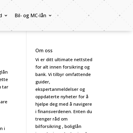
d
Bil- og MC-lån
Om oss
Vi er ditt ultimate nettsted
for alt innen forsikring og
glån
bank. Vi tilbyr omfattende
ette
guider,
 tar
ekspertanmeldelser og
i
oppdaterte nyheter for å
pare
hjelpe deg med å navigere
i finansverdenen. Enten du
trenger råd om
bilforsikring , boliglån
n i