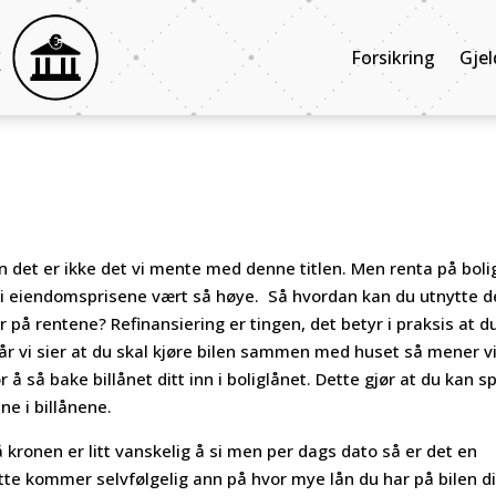
Forsikring
Gjel
en det er ikke det vi mente med denne titlen. Men renta på boli
ldri eiendomsprisene vært så høye. Så hvordan kan du utnytte d
på rentene? Refinansiering er tingen, det betyr i praksis at du
 når vi sier at du skal kjøre bilen sammen med huset så mener v
r å så bake billånet ditt inn i boliglånet. Dette gjør at du kan s
ne i billånene.
kronen er litt vanskelig å si men per dags dato så er det en
Dette kommer selvfølgelig ann på hvor mye lån du har på bilen di