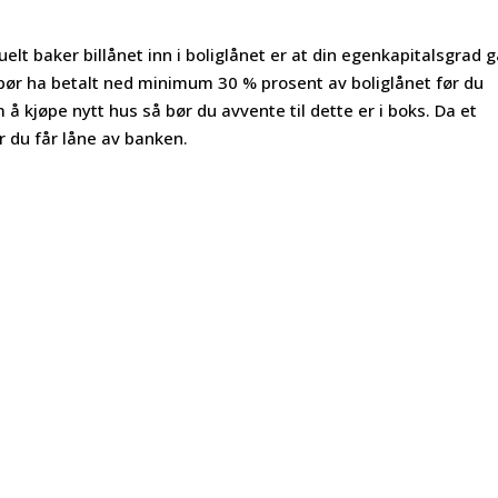
lt baker billånet inn i boliglånet er at din egenkapitalsgrad g
du bør ha betalt ned minimum 30 % prosent av boliglånet før du
å kjøpe nytt hus så bør du avvente til dette er i boks. Da et
r du får låne av banken.