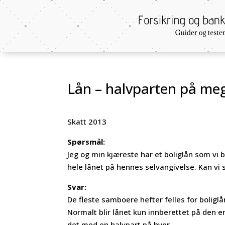
Lån – halvparten på me
Skatt 2013
Spørsmål:
Jeg og min kjæreste har et boliglån som vi b
hele lånet på hennes selvangivelse. Kan vi
Svar:
De fleste samboere hefter felles for bolig
Normalt blir lånet kun innberettet på den en
det med en halvpart på hver.