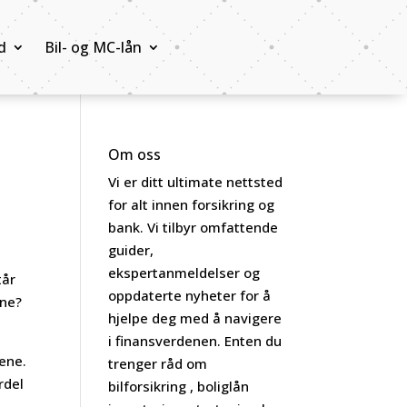
d
Bil- og MC-lån
Om oss
Vi er ditt ultimate nettsted
for alt innen forsikring og
bank. Vi tilbyr omfattende
guider,
ekspertanmeldelser og
tår
oppdaterte nyheter for å
nne?
hjelpe deg med å navigere
i finansverdenen. Enten du
rene.
trenger råd om
rdel
bilforsikring , boliglån