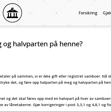
Forsikring
Gjel
g og halvparten på henne?
etaler på sammen, vi er ikke gift eller registret samboer. Nå s
 stryke det, og føre opp halparten på meg og halvparten på he
lånet og det skal føres opp med en halvpart på hver av samboe
e av lånetakerne. Gjør korrigeringer i post 3,3,1 og 4,8,1 og fo