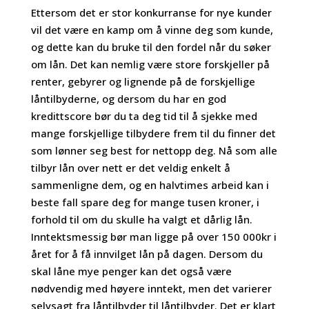
Ettersom det er stor konkurranse for nye kunder
vil det være en kamp om å vinne deg som kunde,
og dette kan du bruke til den fordel når du søker
om lån. Det kan nemlig være store forskjeller på
renter, gebyrer og lignende på de forskjellige
låntilbyderne, og dersom du har en god
kredittscore bør du ta deg tid til å sjekke med
mange forskjellige tilbydere frem til du finner det
som lønner seg best for nettopp deg. Nå som alle
tilbyr lån over nett er det veldig enkelt å
sammenligne dem, og en halvtimes arbeid kan i
beste fall spare deg for mange tusen kroner, i
forhold til om du skulle ha valgt et dårlig lån.
Inntektsmessig bør man ligge på over 150 000kr i
året for å få innvilget lån på dagen. Dersom du
skal låne mye penger kan det også være
nødvendig med høyere inntekt, men det varierer
selvsagt fra låntilbyder til låntilbyder. Det er klart