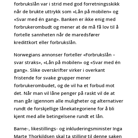
forbrukslån var i strid med god forretningsskikk
når de brukte uttrykk som «Lån på mobilen» og
«Svar med én gang». Banken er ikke enig med
forbrukerombudt og mener at de må få lov til å
fortelle sannheten når de maredsfører
kredittkort eller forbrukslån.
Norwegians annonser forteller «Forbrukslån –
svar straks», «Lån på mobilen» og «Svar med én
gang». Slike overskrifter virker i overkant
fristende for svake grupper mener
forbrukerombudet, og de vil ha et forbud mot
det. Når man vil låne penger på raskt vil de at
man går igjennom alle muligheter og alternativer
rundt de forskjellige lånekategoriene for å bli
kjent med alle betingelsene rundt et lån.
Barne-, likestillings- og inkluderingsminister Inga
Marte Thorkildsen skal ta stilling til denne saken