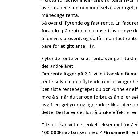
hver måned sammen med selve avdraget, og 
månedlige renta.
Så over til flytende og fast rente. En fast 
forandre på renten din uansett hvor mye det
til en viss prosent, og da får man fast rent
bare for et gitt antall år.
Flytende rente vil si at renta svinger i ta
det andre året.
Om renta ligger på 2 % vil du kanskje få mul
rente selv om den flytende renta svinger helt
Det siste rentebegrepet du bør kunne er effe
mye å si når du tar opp forbrukslån eller sø
avgifter, gebyrer og lignende, slik at derso
dette. Derfor er det lurt å bruke effektiv r
Til slutt kan vi ta et enkelt eksempel for å 
100 000kr av banken med 4 % nominell rente