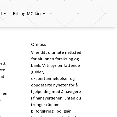
d
Bil- og MC-lån
Om oss
Vi er ditt ultimate nettsted
for alt innen forsikring og
sett
bank. Vi tilbyr omfattende
nte
guider,
 at
ekspertanmeldelser og
oppdaterte nyheter for å
hjelpe deg med å navigere
m en
i finansverdenen. Enten du
å
trenger råd om
bilforsikring , boliglån
g