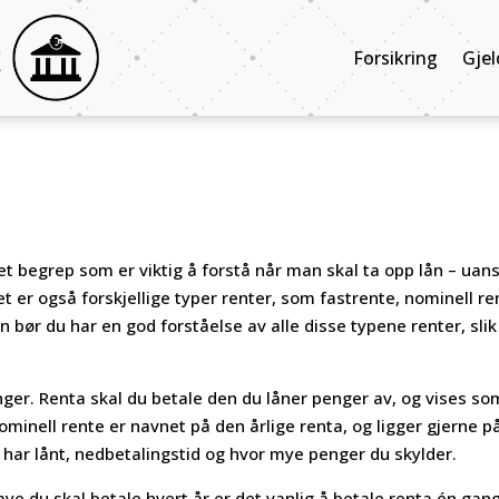
Forsikring
Gjel
 et begrep som er viktig å forstå når man skal ta opp lån – uan
Det er også forskjellige typer renter, som fastrente, nominell re
ån bør du har en god forståelse av alle disse typene renter, slik
enger. Renta skal du betale den du låner penger av, og vises so
inell rente er navnet på den årlige renta, og ligger gjerne p
 har lånt, nedbetalingstid og hvor mye penger du skylder.
 mye du skal betale hvert år er det vanlig å betale renta én gan