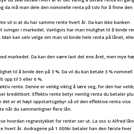
da må man dele den nominelle renta på tolv for å finne den
rente vil si at du har samme rente hvert år. Da kan ikke banken
 svinger i markedet. Vanligvis har man mulighet til å binde re
e. Man kan selv velge om man vil binde hele renta på lånet, elle
kt med markedet. Da kan den være lavt det ene året, men mye h
ighet til å binde den på 3 %. Da vil du kun betale 3 % nominell
 opp til 5 eller 6 %.
ktiv rente. Denne er veldig viktig å lære seg, for den har veldi
ker kredittkort. Effektiv rente betyr nemlig renta du betaler pl
m det er et høyt oppstartsgebyr så vil den effektive renta vise
ente når du sammenligner flere lån.
vise hvordan regnestykket for renter ser ut. La oss si Alfred lån
 hvert år. Avdragene på 1 000kr betaler han den første hver