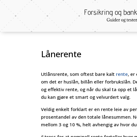
Lånerente
Utlånsrente, som oftest bare kalt
rente
, er
om det er huslån, billån eller forbrukslån. 
og effektiv rente, og når du skal ta opp et l
du kan gjøre et smart og velvurdert valg.
Veldig enkelt forklart er en rente leie av p
prosentandel av den totale lånesummen. Nom
mellom 3 og 10 %, helt avhengig av hvor du
il tross for at nominell rente forteller hvor