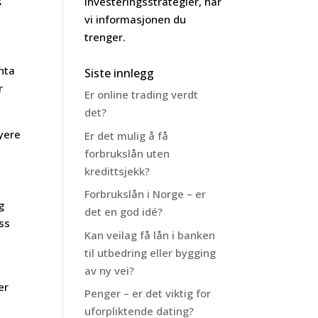
investeringsstrategier, har
vi informasjonen du
trenger.
nta
Siste innlegg
r
Er online trading verdt
det?
øyere
Er det mulig å få
forbrukslån uten
kredittsjekk?
Forbrukslån i Norge – er
g
det en god idé?
uss
Kan veilag få lån i banken
til utbedring eller bygging
av ny vei?
er
Penger – er det viktig for
uforpliktende dating?