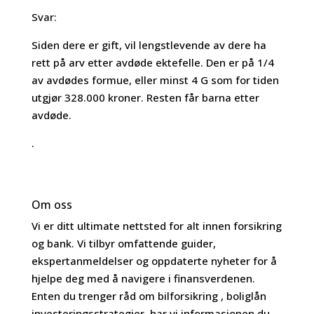
Svar:
Siden dere er gift, vil lengstlevende av dere ha
rett på arv etter avdøde ektefelle. Den er på 1/4
av avdødes formue, eller minst 4 G som for tiden
utgjør 328.000 kroner. Resten får barna etter
avdøde.
.
Om oss
Vi er ditt ultimate nettsted for alt innen forsikring
og bank. Vi tilbyr omfattende guider,
ekspertanmeldelser og oppdaterte nyheter for å
hjelpe deg med å navigere i finansverdenen.
Enten du trenger råd om bilforsikring , boliglån
investeringsstrategier, har vi informasjonen du