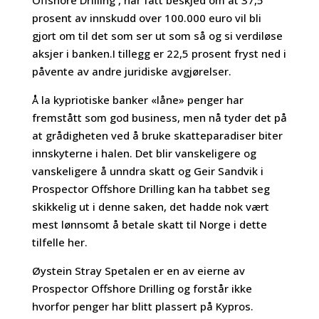
prosent av innskudd over 100.000 euro vil bli
gjort om til det som ser ut som så og si verdiløse
aksjer i banken.I tillegg er 22,5 prosent fryst ned i
påvente av andre juridiske avgjørelser.
Å la kypriotiske banker «låne» penger har
fremstått som god business, men nå tyder det på
at grådigheten ved å bruke skatteparadiser biter
innskyterne i halen. Det blir vanskeligere og
vanskeligere å unndra skatt og Geir Sandvik i
Prospector Offshore Drilling kan ha tabbet seg
skikkelig ut i denne saken, det hadde nok vært
mest lønnsomt å betale skatt til Norge i dette
tilfelle her.
Øystein Stray Spetalen er en av eierne av
Prospector Offshore Drilling og forstår ikke
hvorfor penger har blitt plassert på Kypros.