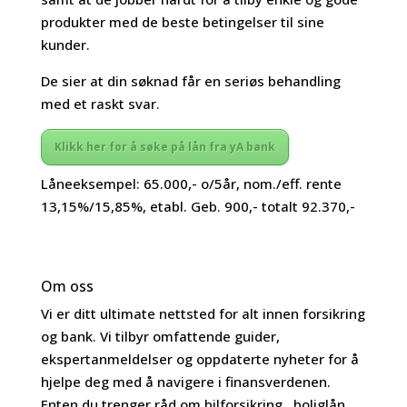
produkter med de beste betingelser til sine
kunder.
De sier at din søknad får en seriøs behandling
med et raskt svar.
Klikk her for å søke på lån fra yA bank
Låneeksempel: 65.000,- o/5år, nom./eff. rente
13,15%/15,85%, etabl. Geb. 900,- totalt 92.370,-
Om oss
Vi er ditt ultimate nettsted for alt innen forsikring
og bank. Vi tilbyr omfattende guider,
ekspertanmeldelser og oppdaterte nyheter for å
hjelpe deg med å navigere i finansverdenen.
Enten du trenger råd om bilforsikring , boliglån